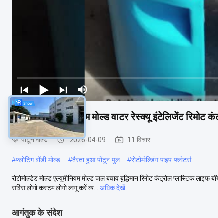
रोटोमाइज्ड एल्यूमीनियम मोल्ड वाटर रेस्क्यू इंटेलिजेंट रिमोट 
पोंटून मोल्ड
2026-04-09
11 विचार
#
फ्लोटिंग बॉडी मोल्ड
#
तैरता हुआ पोंटून पुल
#
रोटोमोल्डिंग पाइप फ्लोटर्स
रोटोमोल्डेड मोल्ड एल्यूमीनियम मोल्ड जल बचाव बुद्धिमान रिमोट कंट्रोल प्लास्टिक ला
सर्विस लोगो कस्टम लोगो लागू करें व्य...
अधिक देखें
आगंतुक के संदेश