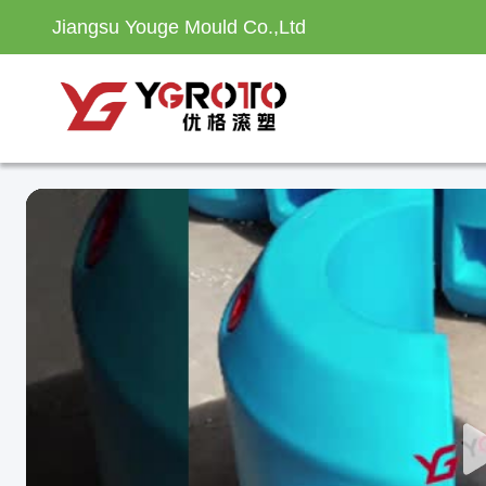
Jiangsu Youge Mould Co.,Ltd